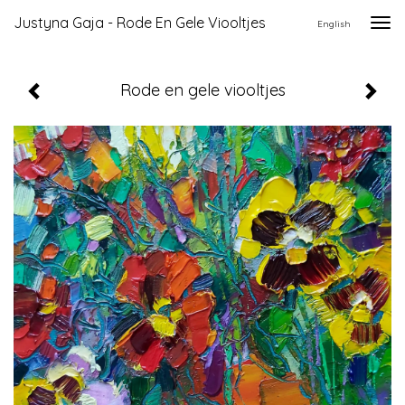
Justyna Gaja - Rode En Gele Viooltjes
Togg
English
navi
Rode en gele viooltjes