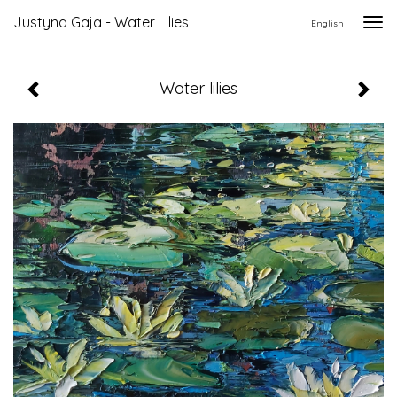
Justyna Gaja - Water Lilies
Togg
English
navi
Water lilies