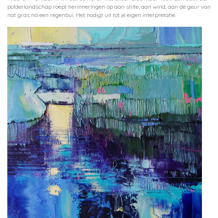
polderlandschap roept herinneringen op aan stilte, aan wind, aan de geur van
nat gras na een regenbui. Het nodigt uit tot je eigen interpretatie.