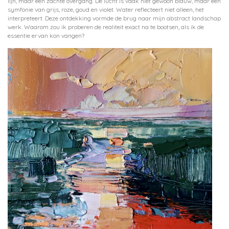
lijn, maar een zachte overgang. De lucht is vaak niet gewoon blauw, maar een
symfonie van grijs, roze, goud en violet. Water reflecteert niet alleen, het
interpreteert. Deze ontdekking vormde de brug naar mijn abstract landschap
werk. Waarom zou ik proberen de realiteit exact na te bootsen, als ik de
essentie ervan kon vangen?