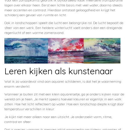
Voor een zonsopkomst gebruik ik bijvoorbeeld vaak meerdere transparante
lagen over elkaar heen. Eerst een lichte basis met veel water, daarna steeds
meer accenten en contrast. Hierdoor ontstaat gelaagdheid en krijgt het
schilderij een gevoel van ruimte en licht.
Ook in landschappen speelt die lucht een belangrijke rol. De lucht bepaalt de
sfeer van een werk. Een heldere winterlucht voelt anders dan een dreigende
regenlucht of een warme zomeravond.
Leren kijken als kunstenaar
Wat ik zo waardevol vind aan aquarel schilderen, is dat het je waarneming
enorm versterkt.
Wanneer je buiten zit met een klein aquarelsetje, ga je anders kijken naar de
wereld om je heen. Je merkt opeens hoeveel kleuren er eigenlijk in een wolk
zitten. Hoe het licht reflecteert op water. Hoe een landschap diepte krijgt door
temperatuurverschillen in kleur.
Je kijkt niet meer alleen naar een uitzicht. Je onderzoekt vorm, ritme,
contrast en sfeer.
Dat is precies waarom ik mensen altijd aanmoedig om tijdens vakanties of