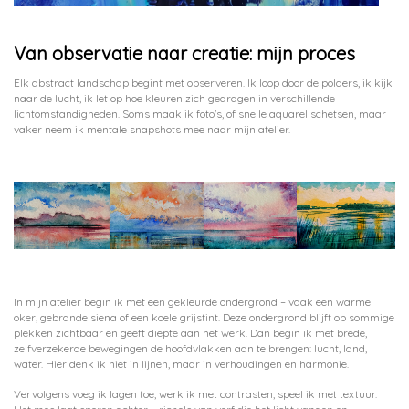
Van observatie naar creatie: mijn proces
Elk abstract landschap begint met observeren. Ik loop door de polders, ik kijk
naar de lucht, ik let op hoe kleuren zich gedragen in verschillende
lichtomstandigheden. Soms maak ik foto's, of snelle aquarel schetsen, maar
vaker neem ik mentale snapshots mee naar mijn atelier.
In mijn atelier begin ik met een gekleurde ondergrond – vaak een warme
oker, gebrande siena of een koele grijstint. Deze ondergrond blijft op sommige
plekken zichtbaar en geeft diepte aan het werk. Dan begin ik met brede,
zelfverzekerde bewegingen de hoofdvlakken aan te brengen: lucht, land,
water. Hier denk ik niet in lijnen, maar in verhoudingen en harmonie.
Vervolgens voeg ik lagen toe, werk ik met contrasten, speel ik met textuur.