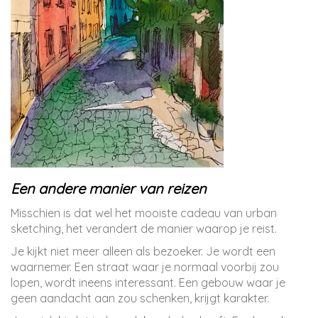
Een andere manier van reizen
Misschien is dat wel het mooiste cadeau van urban
sketching, het verandert de manier waarop je reist.
Je kijkt niet meer alleen als bezoeker. Je wordt een
waarnemer. Een straat waar je normaal voorbij zou
lopen, wordt ineens interessant. Een gebouw waar je
geen aandacht aan zou schenken, krijgt karakter.