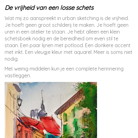
De vrijheid van een losse schets
Wat mij zo aanspreekt in urban sketching is de vrijheid.
Je hoeft geen groot schilderij te maken. Je hoeft geen
uren in een atelier te staan. Je hebt alleen een klein
schetsboek nodig en de bereidheid om even stil te
staan. Een paar lijnen met potlood. Een donkere accent
met inkt. Een vleugje kleur met aquarel. Meer is soms niet
nodig.
Met weinig middelen kun je een complete herinnering
vastleggen.