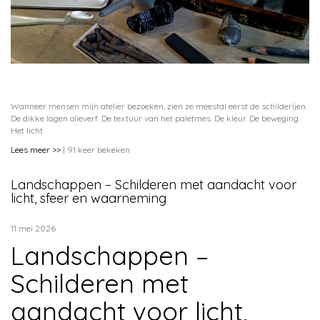
Wanneer mensen mijn atelier bezoeken, zien ze meestal eerst de schilderijen.
De dikke lagen olieverf. De textuur van het paletmes. De kleur. De beweging.
Het licht.
Lees meer >>
| 91 keer bekeken
Landschappen – Schilderen met aandacht voor
licht, sfeer en waarneming
11 mei 2026
Landschappen –
Schilderen met
aandacht voor licht,