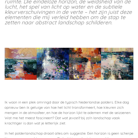
ruimte. Die eindeloze horizon, de weidsheid van de
lucht, het spel van licht op water en de subtiele
kleurverschuivingen in de verte – het zijn juist deze
elementen die mij verleid hebben om de stap te
zetten naar abstract landschap schilderen.
Ik woon in een plek omringd door de typisch Nederlandse polders. Elke dag
opnieuw ben ik getuige van hoe het licht transformeert, hoe kleuren zich
mengen in de atmosfeer, en hoe de horizon lijkt te ademen met de seizoenen.
Wat me het meest fascineert? Dat wat je
voelt
bij zo'n landschap vaak
krachtiger is dan wat je letterlijk ziet.
In het polderlandschap draait alles om suggestie. Een horizon is geen scherpe