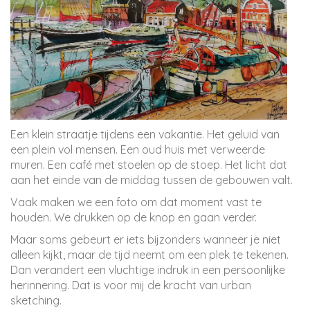
Een klein straatje tijdens een vakantie. Het geluid van
een plein vol mensen. Een oud huis met verweerde
muren. Een café met stoelen op de stoep. Het licht dat
aan het einde van de middag tussen de gebouwen valt.
Vaak maken we een foto om dat moment vast te
houden. We drukken op de knop en gaan verder.
Maar soms gebeurt er iets bijzonders wanneer je niet
alleen kijkt, maar de tijd neemt om een plek te tekenen.
Dan verandert een vluchtige indruk in een persoonlijke
herinnering. Dat is voor mij de kracht van urban
sketching.