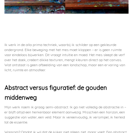
Ik werk in de alla prima techniek, waarbij ik schilder op een gekleurde
ondergrond. Elke beweging met het mes moet kloppen – er is geen ruimte
voor eindeloos bijwerken. Dit vraagt intuïtie en moed. Het mes sleept de verf
over het doek, creëert dikke texturen, mengt kleuren direct op het canvas.
Wat ontstaat is geen afbeelding van een landschap, maar een ervaring van
licht, ruimte en atmosfeer.
Abstract versus figuratief: de gouden
middenweg
Mijn werk noem ik graag semi-abstract. Ik ga niet volledig de abstractie in –
er blijft altijd een herkenbaar element aanwezig. Misschien een horizon, een
suggestie van water, een veld. Maar ik vereenvoudig, ik versimpel, ik herleid
tot de essentie.
Waarom? Omdat ik wil dat de kijker niet alleen ziet, maar voelt. Een abstract