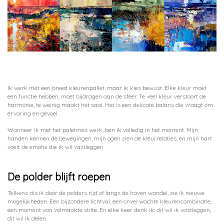
Ik werk met een breed kleurenpallet, maar ik kies bewust. Elke kleur moet
een functie hebben, moet bijdragen aan de sfeer. Te veel kleur verstoort de
harmonie, te weinig maakt het saai. Het is een delicate balans die vraagt om
ervaring en gevoel.
Wanneer ik met het paletmes werk, ben ik volledig in het moment. Mijn
handen kennen de bewegingen, mijn ogen zien de kleurrelaties, en mijn hart
voelt de emotie die ik wil vastleggen.
De polder blijft roepen
Telkens als ik door de polders rijd of langs de haven wandel, zie ik nieuwe
mogelijkheden. Een bijzondere lichtval, een onverwachte kleurencombinatie,
een moment van volmaakte stilte. En elke keer denk ik: dit wil ik vastleggen,
dit wil ik delen.