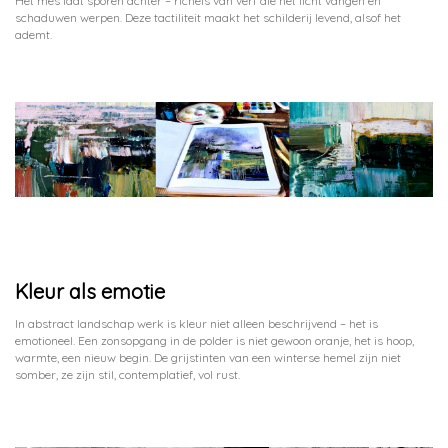
Het mes laat sporen achter – richels van verf die het licht vangen en
schaduwen werpen. Deze tactiliteit maakt het schilderij levend, alsof het
ademt.
Kleur als emotie
In abstract landschap werk is kleur niet alleen beschrijvend – het is
emotioneel. Een zonsopgang in de polder is niet gewoon oranje, het is hoop,
warmte, een nieuw begin. De grijstinten van een winterse hemel zijn niet
somber, ze zijn stil, contemplatief, vol rust.