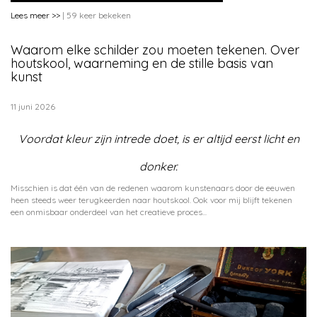
Lees meer >>
| 59 keer bekeken
Waarom elke schilder zou moeten tekenen. Over
houtskool, waarneming en de stille basis van
kunst
11 juni 2026
Voordat kleur zijn intrede doet, is er altijd eerst licht en
donker.
Misschien is dat één van de redenen waarom kunstenaars door de eeuwen
heen steeds weer terugkeerden naar houtskool. Ook voor mij blijft tekenen
een onmisbaar onderdeel van het creatieve proces...