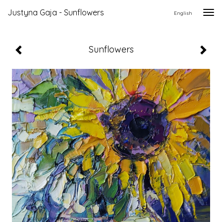
Justyna Gaja - Sunflowers
Togg
English
navi
Sunflowers