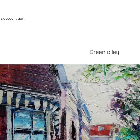
is account aan
.
Green alley