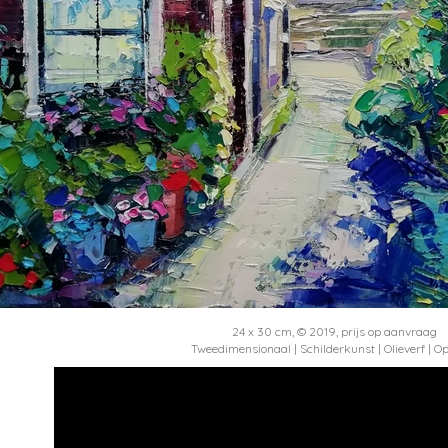
24 x 30 cm, © 2019, prijs op aanvraag
Tweedimensionaal | Schilderkunst | Olieverf | O