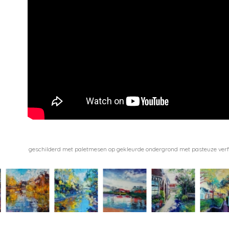
geschilderd met paletmesen op gekleurde ondergrond met pasteuze verf 