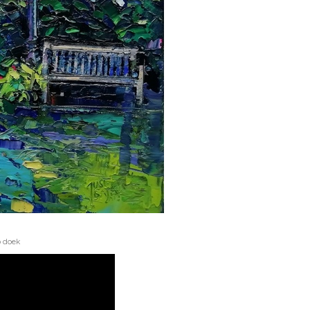
p doek