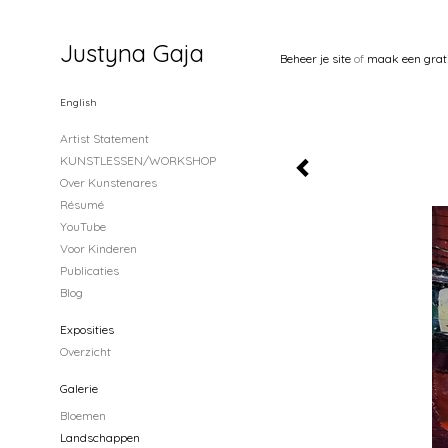
Justyna Gaja
Beheer je site
of
maak een grat
English
Artist Statement
KUNSTLESSEN/WORKSHOP
Over Kunstenares
Résumé
YouTube
Voor Kinderen
Publicaties
Blog
Exposities
Overzicht
Galerie
Bloemen
Landschappen